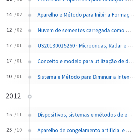
Aparelho e Método para Inibir a Formação de Ciclones Tropicais
14
/ 02
Nuvem de sementes carregada como método para aumentar as colisões de partículas e para eliminar agentes biológicos transportados pelo ar e outros contaminantes
12
/ 02
US20130015260 · Microondas, Radar e EMP como Armamento e Modificação Climática
17
/ 01
Conceito e modelo para utilização de dispositivos de produção ou emissão de alta frequência ou radar ou micro-ondas para produzir, efetuar, criar ou induzir relâmpagos ou velocidade da luz ou pulsos ou pulsos eletromagnéticos visíveis a olho nu, ondas de choque acústicas ou ultrassônicas ou estrondos no ar, espaço, fechado , ou sobre qualquer objeto ou massa, a ser usado exclusivamente ou como parte de um sistema, plataforma ou dispositivo, incluindo armamento e modificação climática
17
/ 01
Sistema e Método para Diminuir a Intensidade e Frequência de Tempestades Tropicais ou Furacões
10
/ 01
2012
Dispositivos, sistemas e métodos de entrega aérea
15
/ 11
Aparelho de congelamento artificial e método de congelamento para o mesmo
25
/ 10