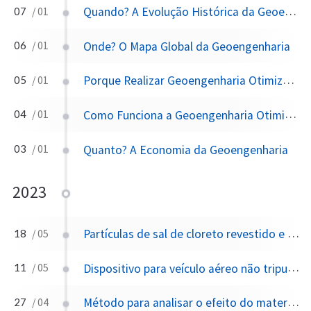
Quando? A Evolução Histórica da Geoengenharia
07
/ 01
Onde? O Mapa Global da Geoengenharia
06
/ 01
Porque Realizar Geoengenharia Otimizada?
05
/ 01
Como Funciona a Geoengenharia Otimizada?
04
/ 01
Quanto? A Economia da Geoengenharia
03
/ 01
2023
Partículas de sal de cloreto revestido e métodos de fabricação e uso das mesmas
18
/ 05
Dispositivo para veículo aéreo não tripulado implantar uma bomba catalítica de chuva
11
/ 05
Método para analisar o efeito do material de semeadura higroscópico pulverizado na concentração de aerossol no solo por meio de experimento de semeadura de nuvens transportadas pelo ar
27
/ 04