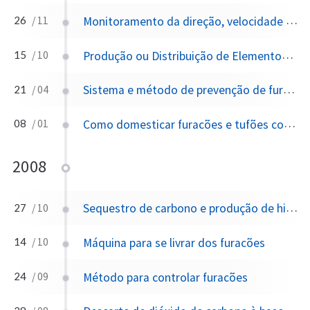
Monitoramento da direção, velocidade e turbidez do vento na alta troposfera e na baixa estratosfera usando imagens digitais e rastreamento de movimento
26
/ 11
Produção ou Distribuição de Elementos de Força Radiativa
15
/ 10
Sistema e método de prevenção de furacões
21
/ 04
Como domesticar furacões e tufões com a tecnologia disponível
08
/ 01
2008
Sequestro de carbono e produção de hidrogênio e hidreto
27
/ 10
Máquina para se livrar dos furacões
14
/ 10
Método para controlar furacões
24
/ 09