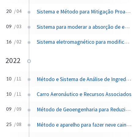
Sistema e Método para Mitigação Proativa e Reversível de Tempestades/Furacões/Tufões/Ciclones
20
/ 04
Sistema para moderar a absorção de energia na superfície da Terra com uma rede de forçamento programável de painéis de controle climático
09
/ 03
Sistema eletromagnético para modificar o clima
16
/ 02
2022
Método e Sistema de Análise de Ingredientes de Chuva Artificial para Verificação do Efeito de Semeadura de Nuvens
10
/ 11
Carro Aeronáutico e Recursos Associados
10
/ 11
Método de Geoengenharia para Reduzir a Radiação Solar
09
/ 09
Método e aparelho para fazer neve caindo
25
/ 08