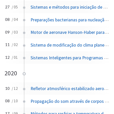
Sistemas e métodos para iniciação de nuvens de chuva
27
/ 05
Preparações bacterianas para nucleação de gelo
08
/ 04
Motor de aeronave Hanson-Haber para a produção de compostos estratosféricos e para a criação de refletividade atmosférica da radiação solar na faixa de 555 nm e para aumentar o empuxo do motor a jato e a economia de combustível por meio da combustão de amônia e subprodutos de amônia
09
/ 03
Sistema de modificação do clima planetário
11
/ 02
Sistemas Inteligentes para Programas de Modificação Climática
12
/ 01
2020
Refletor atmosférico estabilizado aerostaticamente para reduzir a irradiação solar
10
/ 12
Propagação do som através de corpos d'água, para gerar e direcionar o vento, com a finalidade de moderar e afetar os padrões climáticos
08
/ 10
Métodos para resfriar a temperatura da água usando materiais de alto albedo
17
/ 09