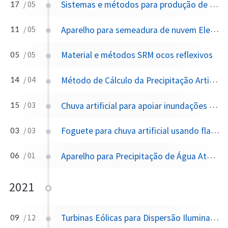
Sistemas e métodos para produção de nuvens de chuva
17
/ 05
Aparelho para semeadura de nuvem Electro-Spray
11
/ 05
Material e métodos SRM ocos reflexivos
05
/ 05
Método de Cálculo da Precipitação Artificial Total na Área Semeada Comparada à Área Não Semeada
14
/ 04
Chuva artificial para apoiar inundações em campos petrolíferos remotos
15
/ 03
Foguete para chuva artificial usando flare higroscópico de ejeção
03
/ 03
Aparelho para Precipitação de Água Atmosférica
06
/ 01
2021
Turbinas Eólicas para Dispersão Iluminadora de Nuvens Marinhas
09
/ 12