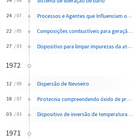
Sistema de liberação de bário
14
/ 08
Processos e Agentes que Influenciam o Clima
24
/ 07
Composições combustíveis para geração de aerossóis, particularmente adequadas para modificação de nuvens e controle climático e processo de aerossolização
22
/ 05
Dispositivo para limpar impurezas da atmosfera
27
/ 03
1972
Dispersão de Nevoeiro
12
/ 09
Pirotecnia compreendendo óxido de prata para uso em modificação climática
18
/ 07
Dispositivo de inversão de temperatura solar
03
/ 03
1971