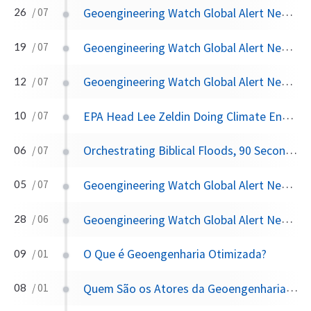
Geoengineering Watch Global Alert News, July 26, 2025,
26
/ 07
Geoengineering Watch Global Alert News, July 19, 2025,
19
/ 07
Geoengineering Watch Global Alert News, July 12, 2025,
12
/ 07
EPA Head Lee Zeldin Doing Climate Engineering Awareness Damage Control
10
/ 07
Orchestrating Biblical Floods, 90 Second Alert
06
/ 07
Geoengineering Watch Global Alert News, July 5, 2025,
05
/ 07
Geoengineering Watch Global Alert News, June 28, 2025,
28
/ 06
O Que é Geoengenharia Otimizada?
09
/ 01
Quem São os Atores da Geoengenharia Otimizada?
08
/ 01