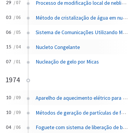
Processo de modificação local de neblina e nuvens para desencadear sua precipitação e impedir o desenvolvimento de nuvens produtoras de granizo
29
/ 07
Método de cristalização de água em nuvens e nevoeiros super-resfriados e reagente útil no referido método
03
/ 06
Sistema de Comunicações Utilizando Modulação da Polarização Característica da Ionosfera
06
/ 05
Nucleto Congelante
15
/ 04
Nucleação de gelo por Micas
07
/ 01
1974
Aparelho de aquecimento elétrico para gerar vapores superaquecidos
10
/ 09
Métodos de geração de partículas de fumaça de núcleos de gelo para modificação climática e aparelhos para isso
10
/ 09
Foguete com sistema de liberação de bário para criar nuvens de íons na atmosfera superior
04
/ 06