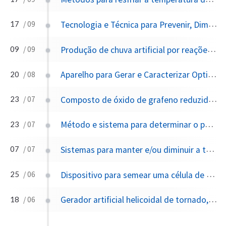
Tecnologia e Técnica para Prevenir, Diminuir ou Interferir na Formação de Furacões na Terra a partir de uma ou mais Plataformas no Espaço
17
/ 09
Produção de chuva artificial por reações endotérmicas de iniciação a laser de alta potência por meio de sistema de controle remoto de aeronave drone
09
/ 09
Aparelho para Gerar e Caracterizar Opticamente um Aerossol
20
/ 08
Composto de óxido de grafeno reduzido 3D/Sio 2 para nucleação de gelo
23
/ 07
Método e sistema para determinar o potencial de propagação de nuvens
23
/ 07
Sistemas para manter e/ou diminuir a temperatura da água usando materiais de alto albedo
07
/ 07
Dispositivo para semear uma célula de nuvem
25
/ 06
Gerador artificial helicoidal de tornado, furacão, poeira amarela e tufão
18
/ 06