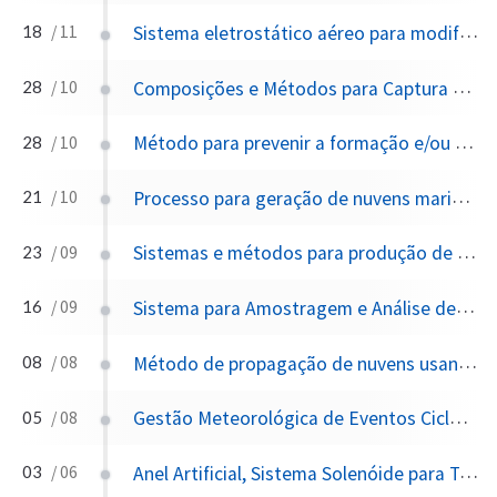
Sistema eletrostático aéreo para modificação climática
18
/ 11
Composições e Métodos para Captura e Armazenamento Aprimorados de CO2
28
/ 10
Método para prevenir a formação e/ou dispersão de um ciclone tropical e medidas para tal
28
/ 10
Processo para geração de nuvens marinhas e microbolhas oceânicas
21
/ 10
Sistemas e métodos para produção de nuvens de chuva
23
/ 09
Sistema para Amostragem e Análise de Rastos Gerados por uma Aeronave
16
/ 09
Método de propagação de nuvens usando agentes nucleadores de gelo natural
08
/ 08
Gestão Meteorológica de Eventos Ciclônicos
05
/ 08
Anel Artificial, Sistema Solenóide para Terraform
03
/ 06