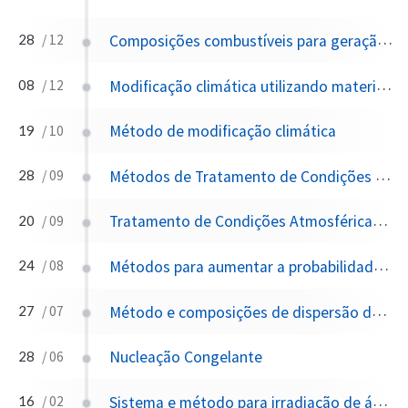
Composições combustíveis para geração de aerossóis, particularmente adequadas para modificação de nuvens, controle climático e processo de aerossolização
28
/ 12
Modificação climática utilizando material microencapsulado
08
/ 12
Método de modificação climática
19
/ 10
Métodos de Tratamento de Condições Atmosféricas
28
/ 09
Tratamento de Condições Atmosféricas por Dispensação Intermitente de Materiais Nelas
20
/ 09
Métodos para aumentar a probabilidade de precipitação pela introdução artificial de vapor de água do mar na atmosfera a favor de uma região de elevação aérea
24
/ 08
Método e composições de dispersão de névoa
27
/ 07
Nucleação Congelante
28
/ 06
Sistema e método para irradiação de áreas de superfície planetária
16
/ 02