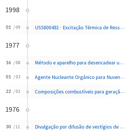
1998
US5800481 · Excitação Térmica de Ressonâncias Sensoriais em Seres Humanos
01
/ 09
1977
Método e aparelho para desencadear uma mudança substancial nas características da terra e medir mudanças na terra
16
/ 08
Agente Nucleante Orgânico para Nuvens Quentes e Frias
01
/ 03
Composições combustíveis para geração de aerossóis, particularmente adequadas para modificação de nuvens e controle climático e processo de aerossolização
22
/ 02
1976
Divulgação por difusão de vestígios de produtos químicos biologicamente ativos
30
/ 11