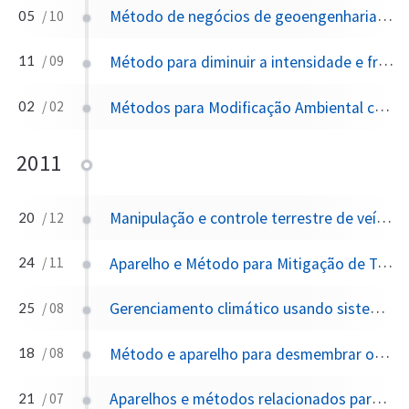
Método de negócios de geoengenharia usando créditos de contrapeso de carbono
05
/ 10
Método para diminuir a intensidade e frequência de tempestades tropicais ou furacões
11
/ 09
Métodos para Modificação Ambiental com Materiais e Coberturas de Controle Climático
02
/ 02
2011
Manipulação e controle terrestre de veículos aéreos durante operações não voadoras
20
/ 12
Aparelho e Método para Mitigação de Tempestades de Vento Rotativas
24
/ 11
Gerenciamento climático usando sistema de energia baseado no espaço
25
/ 08
Método e aparelho para desmembrar ou aniquilar tufões, tornados, ciclones ou furacões
18
/ 08
Aparelhos e métodos relacionados para modificação do clima por processos elétricos na atmosfera
21
/ 07