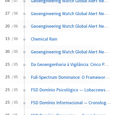
Geoengineering Watch Global Alert News, July 4, 2026, #569
04
/ 07
Geoengineering Watch Global Alert News, June 27, 2026, #568
27
/ 06
Geoengineering Watch Global Alert News, June 20, 2026, #567
20
/ 06
Chemical Rain
15
/ 06
Geoengineering Watch Global Alert News, May 30, 2026, #564
30
/ 05
Da Geoengenharia à Vigilância: Cinco Patentes que Documentam a Origem Tecnológica do que a CIA já Sabe Fazer
25
/ 05
Full-Spectrum Dominance: O Framework que Explica o Lawfare Brasileiro
25
/ 05
FSD Domínio Psicológico — Lobaczewski, NLP e Operações Cognitivas sobre Populações
25
/ 05
FSD Domínio Informacional — Cronologia do Controle de Plataformas 2019–2026
25
/ 05
25