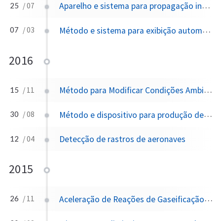
Aparelho e sistema para propagação inteligente em formações de nuvens
25
/ 07
Método e sistema para exibição automática de trajetória de voo, trajetória de semeadura e dados meteorológicos
07
/ 03
2016
Método para Modificar Condições Ambientais com Anel Composto por Material Magnético
15
/ 11
Método e dispositivo para produção de neve
30
/ 08
Detecção de rastros de aeronaves
12
/ 04
2015
Aceleração de Reações de Gaseificação de Carbono por Microondas
26
/ 11