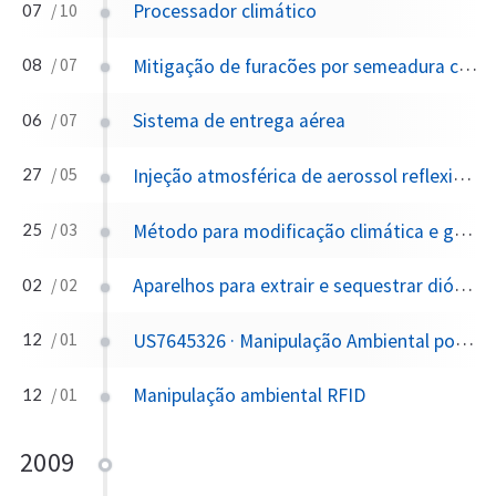
Processador climático
07
/ 10
Mitigação de furacões por semeadura combinada com núcleos de condensação e congelamento
08
/ 07
Sistema de entrega aérea
06
/ 07
Injeção atmosférica de aerossol reflexivo para mitigar o aquecimento global
27
/ 05
Método para modificação climática e gerador de vapor para modificação climática
25
/ 03
Aparelhos para extrair e sequestrar dióxido de carbono
02
/ 02
US7645326 · Manipulação Ambiental por RFID — O Ancestral da Vigilância IoT
12
/ 01
Manipulação ambiental RFID
12
/ 01
2009