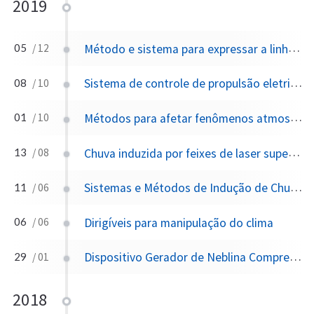
2019
Método e sistema para expressar a linha de semeadura de nuvens transportadas pelo ar considerando a água das nuvens
05
/ 12
Sistema de controle de propulsão eletricamente assistido para aeronaves
08
/ 10
Métodos para afetar fenômenos atmosféricos giratórios
01
/ 10
Chuva induzida por feixes de laser supercontínuos
13
/ 08
Sistemas e Métodos de Indução de Chuvas
11
/ 06
Dirigíveis para manipulação do clima
06
/ 06
Dispositivo Gerador de Neblina Compreendendo um Reagente e Meios de Ignição
29
/ 01
2018