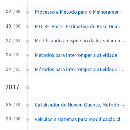
Processo e Método para o Melhoramento do Sequestro de Carbono Atmosférico através da Fertilização de Ferro Oceânico, e Método para Cálculo da Captura Líquida de Carbono do referido Processo e Método
02
/ 08
MIT RF-Pose · Estimativa de Pose Humana em Tempo Real via Wi-Fi
18
/ 06
Modificando a dispersão da luz solar na atmosfera superior
27
/ 03
Métodos para interromper a atividade do furacão
04
/ 01
Métodos para interromper a atividade tornadica
04
/ 01
2017
Catalisador de Nuvem Quente, Método de Preparação e Aplicação do mesmo
26
/ 10
Veículos e sistemas para modificação climática
03
/ 08