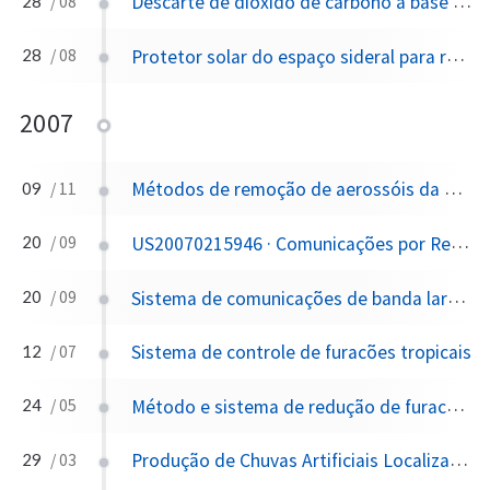
Descarte de dióxido de carbono à base de água do mar
28
/ 08
Protetor solar do espaço sideral para reduzir o aquecimento global
28
/ 08
2007
Métodos de remoção de aerossóis da atmosfera
09
/ 11
US20070215946 · Comunicações por Reflexão em Plasma Ionizado Artificial na Atmosfera
20
/ 09
Sistema de comunicações de banda larga via reflexão de padrões de plasma ionizado artificial na atmosfera
20
/ 09
Sistema de controle de furacões tropicais
12
/ 07
Método e sistema de redução de furacões
24
/ 05
Produção de Chuvas Artificiais Localizadas em Nuvens Estratosféricas Polares, para Promover uma Lavagem de Chuva no Gás CIO, Reduzir a Destruição da Camada de Ozônio...(truncado 22066 caracteres)...
29
/ 03