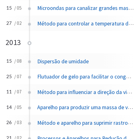
Microondas para canalizar grandes massas de ar para modificação climática
15
/ 05
Método para controlar a temperatura da superfície terrestre usando dirigíveis estratosféricos e refletor
27
/ 02
2013
Dispersão de umidade
15
/ 08
Flutuador de gelo para facilitar o congelamento do gelo na superfície da água
25
/ 07
Método para influenciar a direção da viagem dos furacões
11
/ 07
Aparelho para produzir uma massa de vapor de água, Aparelho para produzir, mover e escalar uma massa de vapor de água e Método para causar estimulação artificial de chuva
14
/ 05
Método e aparelho para suprimir rastros de motores aeronáuticos
26
/ 03
Processos e Aparelhos para Redução da Intensidade de Ciclones Tropicais
21
/ 02