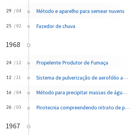
Método e aparelho para semear nuvens
29
/ 04
Fazedor de chuva
25
/ 02
1968
Propelente Produtor de Fumaça
24
/ 12
Sistema de pulverização de aerofólio automaticamente ajustável com bomba
12
/ 11
Método para precipitar massas de água atmosférica
16
/ 04
Pirotecnia compreendendo nitrato de prata, nitrocelulose e ésteres de nitrato
26
/ 03
1967