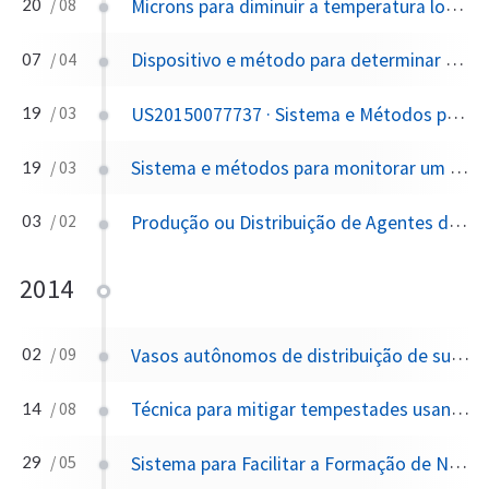
Microns para diminuir a temperatura local usando materiais de alto albedo
20
/ 08
Dispositivo e método para determinar e indicar efeitos relevantes para o clima de um rastro produzido por um avião
07
/ 04
US20150077737 · Sistema e Métodos para Monitorar um Ambiente
19
/ 03
Sistema e métodos para monitorar um ambiente
19
/ 03
Produção ou Distribuição de Agentes de Força Radiativa
03
/ 02
2014
Vasos autônomos de distribuição de substâncias movidos a ondas para fertilizar o plâncton, alimentar peixes e sequestrar carbono da atmosfera
02
/ 09
Técnica para mitigar tempestades usando conjuntos de turbinas eólicas
14
/ 08
Sistema para Facilitar a Formação de Nuvens e Precipitação de Nuvens
29
/ 05