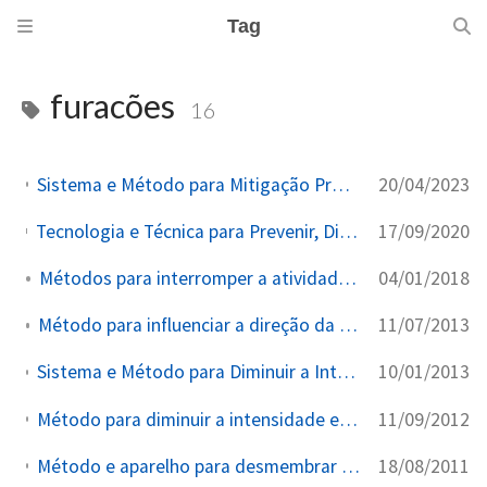
Tag
furacões
16
20/04/2023
Sistema e Método para Mitigação Proativa e Reversível de Tempestades/Furacões/Tufões/Ciclones
17/09/2020
Tecnologia e Técnica para Prevenir, Diminuir ou Interferir na Formação de Furacões na Terra a partir de uma ou mais Plataformas no Espaço
04/01/2018
Métodos para interromper a atividade do furacão
11/07/2013
Método para influenciar a direção da viagem dos furacões
10/01/2013
Sistema e Método para Diminuir a Intensidade e Frequência de Tempestades Tropicais ou Furacões
11/09/2012
Método para diminuir a intensidade e frequência de tempestades tropicais ou furacões
18/08/2011
Método e aparelho para desmembrar ou aniquilar tufões, tornados, ciclones ou furacões