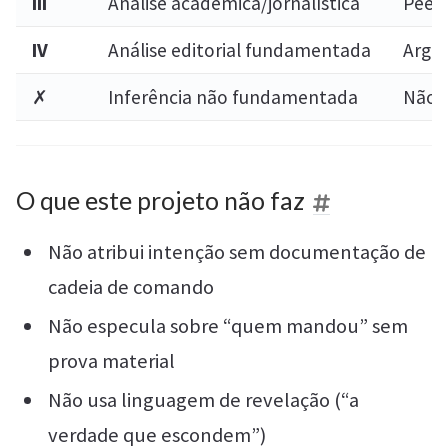
III
Análise acadêmica/jornalística
Peer 
IV
Análise editorial fundamentada
Argum
✗
Inferência não fundamentada
Não i
O que este projeto não faz
Não atribui intenção sem documentação de
cadeia de comando
Não especula sobre “quem mandou” sem
prova material
Não usa linguagem de revelação (“a
verdade que escondem”)