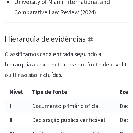
University of Miami International and
Comparative Law Review (2024)
Hierarquia de evidências
Classificamos cada entrada segundo a
hierarquia abaixo. Entradas sem fonte de nível I
ou II não são incluídas.
Nível
Tipo de fonte
Exem
I
Documento primário oficial
Decis
II
Declaração pública verificável
Depo